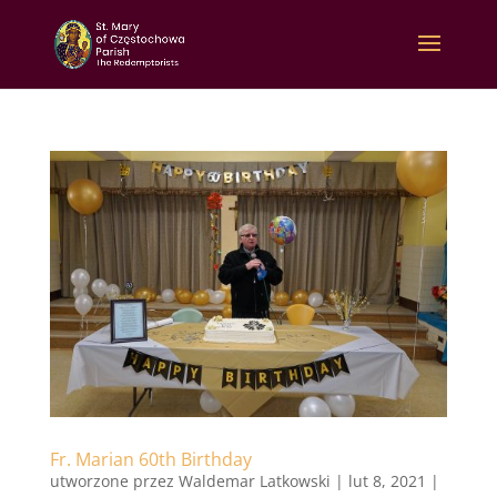
Fr. Marian 60th Birthday
utworzone przez
Waldemar Latkowski
|
lut 8, 2021
|